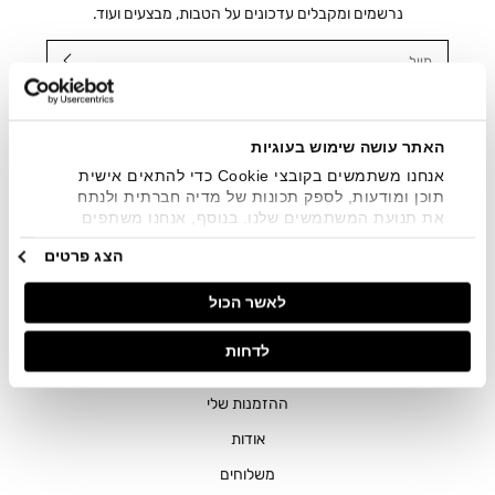
נרשמים ומקבלים עדכונים על הטבות, מבצעים ועוד.
מייל
אני מאשר/ת ומסכימ/ה לקבלת דיוור ישיר, הודעות ופרסומים
שיווקיים בכלל פרטי הקשר המצויים בידי החברה ובכלל זה דוא"ל
SMS ועוד. המידע ייאסף בהתאם למדיניות הפרטיות של החברה.
האתר עושה שימוש בעוגיות
"
צפייה במדיניות הפרטיות
".
אנחנו משתמשים בקובצי Cookie כדי להתאים אישית
תוכן ומודעות, לספק תכונות של מדיה חברתית ולנתח
את תנועת המשתמשים שלנו. בנוסף, אנחנו משתפים
מידע על אופן השימוש באתר שלנו עם השותפים שלנו
הצג פרטים
מתחומי המדיה החברתית, הפרסום וניתוח הנתונים.
גורמים אלה עשויים לשלב את הנתונים האלה עם מידע
לאשר הכול
אחר שסיפקתם או שהם אספו בעקבות השימוש שעשיתם
בשירותים שלהם.
חנויות
לדחות
שירות לקוחות
ההזמנות שלי
אודות
משלוחים