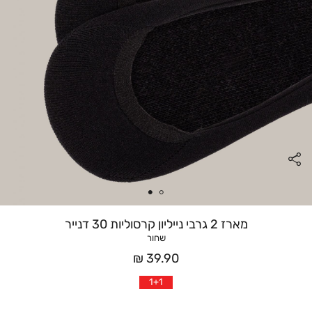
מארז 2 גרבי נייליון קרסוליות 30 דנייר
שחור
מחיר
39.90 ₪
אחרי
1+1
הנחה