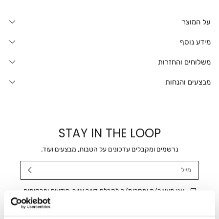
על המוצר
מידע נוסף
משלוחים והחזרות
מבצעים והנחות
STAY IN THE LOOP
נרשמים ומקבלים עדכונים על הטבות, מבצעים ועוד.
מייל
אני מאשר/ת ומסכימ/ה לקבלת דיוור ישיר, הודעות ופרסומים
שיווקיים בכלל פרטי הקשר המצויים בידי החברה ובכלל זה דוא"ל
SMS ועוד. המידע ייאסף בהתאם למדיניות הפרטיות של החברה.
"
צפייה במדיניות הפרטיות
".