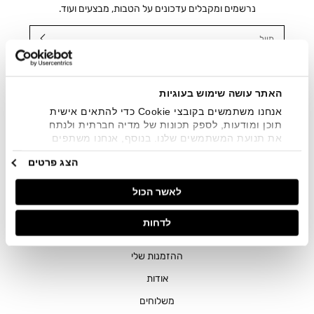
נרשמים ומקבלים עדכונים על הטבות, מבצעים ועוד.
מייל
אני מאשר/ת ומסכימ/ה לקבלת דיוור ישיר, הודעות ופרסומים
שיווקיים בכלל פרטי הקשר המצויים בידי החברה ובכלל זה דוא"ל
SMS ועוד. המידע ייאסף בהתאם למדיניות הפרטיות של החברה.
האתר עושה שימוש בעוגיות
"
צפייה במדיניות הפרטיות
".
אנחנו משתמשים בקובצי Cookie כדי להתאים אישית
תוכן ומודעות, לספק תכונות של מדיה חברתית ולנתח
את תנועת המשתמשים שלנו. בנוסף, אנחנו משתפים
מידע על אופן השימוש באתר שלנו עם השותפים שלנו
הצג פרטים
מתחומי המדיה החברתית, הפרסום וניתוח הנתונים.
גורמים אלה עשויים לשלב את הנתונים האלה עם מידע
לאשר הכול
אחר שסיפקתם או שהם אספו בעקבות השימוש שעשיתם
בשירותים שלהם.
חנויות
לדחות
שירות לקוחות
ההזמנות שלי
אודות
משלוחים