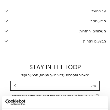
על המוצר
מידע נוסף
משלוחים והחזרות
מבצעים והנחות
STAY IN THE LOOP
נרשמים ומקבלים עדכונים על הטבות, מבצעים ועוד.
מייל
אני מאשר/ת ומסכימ/ה לקבלת דיוור ישיר, הודעות ופרסומים
שיווקיים בכלל פרטי הקשר המצויים בידי החברה ובכלל זה דוא"ל
SMS ועוד. המידע ייאסף בהתאם למדיניות הפרטיות של החברה.
"
צפייה במדיניות הפרטיות
".