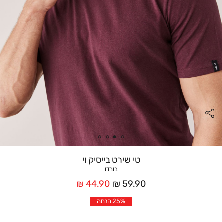
טי שירט בייסיק וי
בורדו
מחיר
מחיר
44.90 ₪
59.90 ₪
רגיל
אחרי
25% הנחה
הנחה