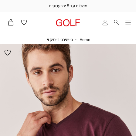
משלוח עד 5 ימי עסקים
שלוח
ד
מי
סקים
Home
טי שירט בייסיק וי
Home
טי שירט בייסיק וי
ומך
כירה
הו
אדר
למ
(1