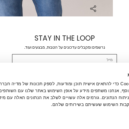
STAY IN THE LOOP
נרשמים ומקבלים עדכונים על הטבות, מבצעים ועוד.
מייל
אשר/ת ומסכימ/ה לקבלת דיוור ישיר, הודעות ופרסומים שיווקיים בכלל פרטי הקשר 
SMS ועוד. המידע ייאסף בהתאם למדיניות הפרטיות של החברה. "
במדיניות הפרטיות
".
אנחנו משתמשים בקובצי Cookie כדי להתאים אישית תוכן ומודעות, לספק תכונות של מדיה
סף, אנחנו משתפים מידע על אופן השימוש באתר שלנו עם השותפים
תוח הנתונים. גורמים אלה עשויים לשלב את הנתונים האלה עם מיד
בות השימוש שעשיתם בשירותים שלהם.
ת לקוחות
ההזמנות שלי
אודות
משלוחים
תקנון
מדיניות פרטי
דרושים
ביטול עסקה
מתנות לעסקים
תקנון גיפט קארד