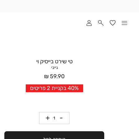
שלוח
ד
מי
סקים
ומך
כירה
אדר
טי שירט בייסיק וי
(1
נייבי
מחיר
59.90 ₪
אחרי
40% בקניית 2 פריטים
הנחה
כמות