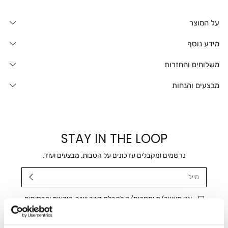
על המוצר
מידע נוסף
משלוחים והחזרות
מבצעים והנחות
STAY IN THE LOOP
נרשמים ומקבלים עדכונים על הטבות, מבצעים ועוד.
מייל
אני מאשר/ת ומסכימ/ה לקבלת דיוור ישיר, הודעות ופרסומים
שיווקיים בכלל פרטי הקשר המצויים בידי החברה ובכלל זה דוא"ל
SMS ועוד. המידע ייאסף בהתאם למדיניות הפרטיות של החברה.
"
צפייה במדיניות הפרטיות
".