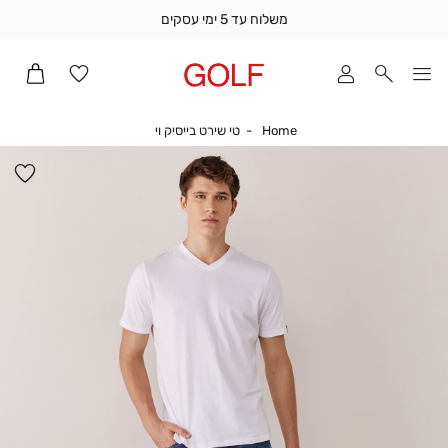
משלוח עד 5 ימי עסקים
שלוח
ד
מי
סקים
Home
טי שירט בייסיק וי
Home
טי שירט בייסיק וי
ומך
כירה
הו
אדר
למ
(1