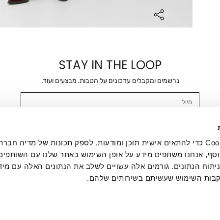
STAY IN THE LOOP
נרשמים ומקבלים עדכונים על הטבות, מבצעים ועוד.
מייל
אשר/ת ומסכימ/ה לקבלת דיוור ישיר, הודעות ופרסומים שיווקיים בכלל פרטי הקשר 
SMS ועוד. המידע ייאסף בהתאם למדיניות הפרטיות של החברה. "
במדיניות הפרטיות
".
אנחנו משתמשים בקובצי Cookie כדי להתאים אישית תוכן ומודעות, לספק תכונות של מדיה
סף, אנחנו משתפים מידע על אופן השימוש באתר שלנו עם השותפים
תוח הנתונים. גורמים אלה עשויים לשלב את הנתונים האלה עם מיד
בות השימוש שעשיתם בשירותים שלהם.
ת לקוחות
ההזמנות שלי
אודות
משלוחים
תקנון
מדיניות פרטי
דרושים
ביטול עסקה
מתנות לעסקים
תקנון גיפט קארד