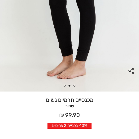
מכנסיים תרמיים נשים
שחור
מחיר
99.90 ₪
אחרי
40% בקניית 2 פריטים
הנחה