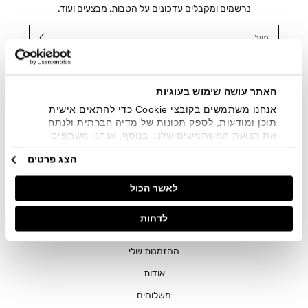
נרשמים ומקבלים עדכונים על הטבות, מבצעים ועוד.
מייל
אני מאשר/ת ומסכימ/ה לקבלת דיוור ישיר, הודעות ופרסומים
שיווקיים בכלל פרטי הקשר המצויים בידי החברה ובכלל זה דוא"ל
SMS ועוד. המידע ייאסף בהתאם למדיניות הפרטיות של החברה.
האתר עושה שימוש בעוגיות
"
צפייה במדיניות הפרטיות
".
אנחנו משתמשים בקובצי Cookie כדי להתאים אישית
תוכן ומודעות, לספק תכונות של מדיה חברתית ולנתח
את תנועת המשתמשים שלנו. בנוסף, אנחנו משתפים
מידע על אופן השימוש באתר שלנו עם השותפים שלנו
הצג פרטים
מתחומי המדיה החברתית, הפרסום וניתוח הנתונים.
גורמים אלה עשויים לשלב את הנתונים האלה עם מידע
לאשר הכול
אחר שסיפקתם או שהם אספו בעקבות השימוש שעשיתם
בשירותים שלהם.
חנויות
לדחות
שירות לקוחות
ההזמנות שלי
אודות
משלוחים