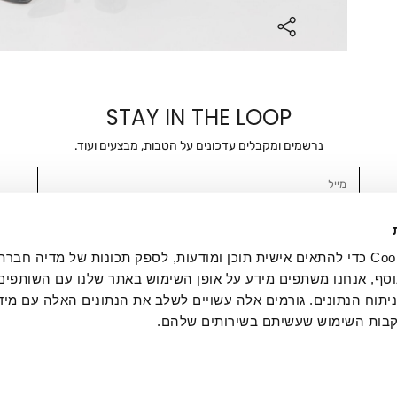
STAY IN THE LOOP
נרשמים ומקבלים עדכונים על הטבות, מבצעים ועוד.
מייל
אשר/ת ומסכימ/ה לקבלת דיוור ישיר, הודעות ופרסומים שיווקיים בכלל פרטי הקשר 
SMS ועוד. המידע ייאסף בהתאם למדיניות הפרטיות של החברה. "
במדיניות הפרטיות
".
אנחנו משתמשים בקובצי Cookie כדי להתאים אישית תוכן ומודעות, לספק תכונות של מדיה
סף, אנחנו משתפים מידע על אופן השימוש באתר שלנו עם השותפים
תוח הנתונים. גורמים אלה עשויים לשלב את הנתונים האלה עם מיד
בות השימוש שעשיתם בשירותים שלהם.
ת לקוחות
ההזמנות שלי
אודות
משלוחים
תקנון
מדיניות פרטי
דרושים
ביטול עסקה
מתנות לעסקים
תקנון גיפט קארד