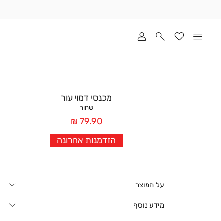
שלוח
ד
מי
סקים
ומך
כירה
אדר
מכנסי דמוי עור
(1
שחור
מחיר
79.90 ₪
אחרי
הזדמנות אחרונה
הנחה
על המוצר
מידע נוסף