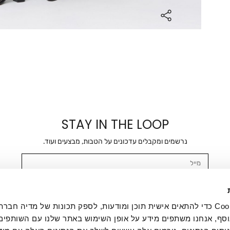
STAY IN THE LOOP
נרשמים ומקבלים עדכונים על הטבות, מבצעים ועוד.
מייל
אשר/ת ומסכימ/ה לקבלת דיוור ישיר, הודעות ופרסומים שיווקיים בכלל פרטי הקשר 
SMS ועוד. המידע ייאסף בהתאם למדיניות הפרטיות של החברה. "
במדיניות הפרטיות
".
אנחנו משתמשים בקובצי Cookie כדי להתאים אישית תוכן ומודעות, לספק תכונות של מדיה
סף, אנחנו משתפים מידע על אופן השימוש באתר שלנו עם השותפים