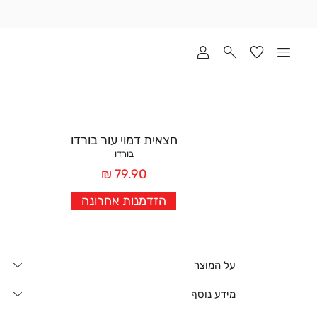
שלוח
ד
מי
סקים
ומך
כירה
אדר
חצאית דמוי עור בורדו
(1
בורדו
מחיר
79.90 ₪
אחרי
הזדמנות אחרונה
הנחה
על המוצר
מידע נוסף