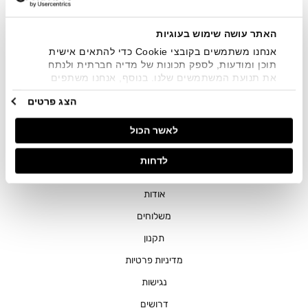
שיווקיים בכלל פרטי הקשר המצויים בידי החברה ובכלל זה דוא"ל
SMS ועוד. המידע ייאסף בהתאם למדיניות הפרטיות של החברה.
"
צפייה במדיניות הפרטיות
".
האתר עושה שימוש בעוגיות
אנחנו משתמשים בקובצי Cookie כדי להתאים אישית
תוכן ומודעות, לספק תכונות של מדיה חברתית ולנתח
את תנועת המשתמשים שלנו. בנוסף, אנחנו משתפים
מידע על אופן השימוש באתר שלנו עם השותפים שלנו
הצג פרטים
מתחומי המדיה החברתית, הפרסום וניתוח הנתונים.
גורמים אלה עשויים לשלב את הנתונים האלה עם מידע
חנויות
לאשר הכול
אחר שסיפקתם או שהם אספו בעקבות השימוש שעשיתם
בשירותים שלהם.
שירות לקוחות
לדחות
ההזמנות שלי
אודות
משלוחים
תקנון
מדיניות פרטיות
נגישות
דרושים