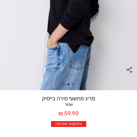
סריג מחשוף סירה בייסיק
שחור
מחיר
59.90 ₪
אחרי
הזדמנות אחרונה
הנחה