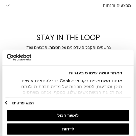
מבצעים והנחות
STAY IN THE LOOP
נרשמים ומקבלים עדכונים על הטבות, מבצעים ועוד.
מייל
האתר עושה שימוש בעוגיות
אני מאשר/ת ומסכימ/ה לקבלת דיוור ישיר, הודעות ופרסומים
שיווקיים בכלל פרטי הקשר המצויים בידי החברה ובכלל זה דוא"ל
אנחנו משתמשים בקובצי Cookie כדי להתאים אישית
SMS ועוד. המידע ייאסף בהתאם למדיניות הפרטיות של החברה.
תוכן ומודעות, לספק תכונות של מדיה חברתית ולנתח
"
צפייה במדיניות הפרטיות
".
את תנועת המשתמשים שלנו. בנוסף, אנחנו משתפים
מידע על אופן השימוש באתר שלנו עם השותפים שלנו
הצג פרטים
מתחומי המדיה החברתית, הפרסום וניתוח הנתונים.
גורמים אלה עשויים לשלב את הנתונים האלה עם מידע
לאשר הכול
אחר שסיפקתם או שהם אספו בעקבות השימוש שעשיתם
בשירותים שלהם.
לדחות
חנויות