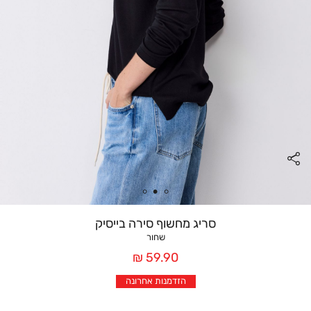
סריג מחשוף סירה בייסיק
שחור
מחיר
59.90 ₪
אחרי
הזדמנות אחרונה
הנחה