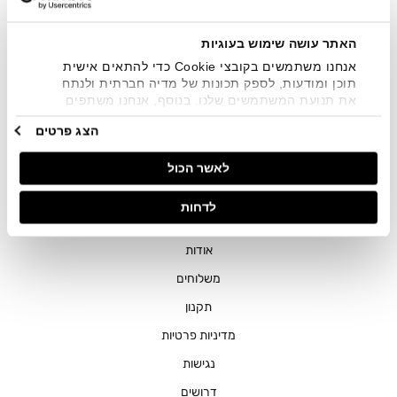
שיווקיים בכלל פרטי הקשר המצויים בידי החברה ובכלל זה דוא"ל
SMS ועוד. המידע ייאסף בהתאם למדיניות הפרטיות של החברה.
"
צפייה במדיניות הפרטיות
".
האתר עושה שימוש בעוגיות
אנחנו משתמשים בקובצי Cookie כדי להתאים אישית
תוכן ומודעות, לספק תכונות של מדיה חברתית ולנתח
את תנועת המשתמשים שלנו. בנוסף, אנחנו משתפים
מידע על אופן השימוש באתר שלנו עם השותפים שלנו
הצג פרטים
מתחומי המדיה החברתית, הפרסום וניתוח הנתונים.
גורמים אלה עשויים לשלב את הנתונים האלה עם מידע
חנויות
לאשר הכול
אחר שסיפקתם או שהם אספו בעקבות השימוש שעשיתם
בשירותים שלהם.
שירות לקוחות
לדחות
ההזמנות שלי
אודות
משלוחים
תקנון
מדיניות פרטיות
נגישות
דרושים