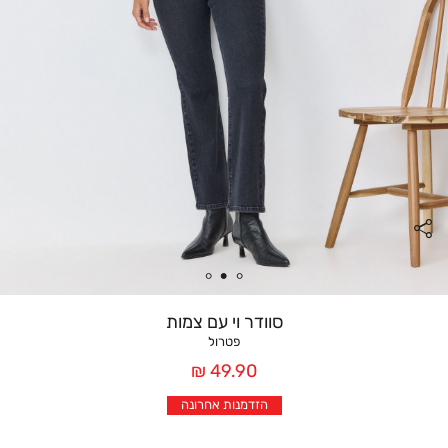
סוודר וי עם צמות
פטרול
מחיר
49.90 ₪
אחרי
הזדמנות אחרונה
הנחה