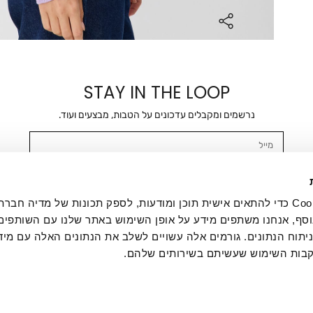
STAY IN THE LOOP
נרשמים ומקבלים עדכונים על הטבות, מבצעים ועוד.
מייל
אשר/ת ומסכימ/ה לקבלת דיוור ישיר, הודעות ופרסומים שיווקיים בכלל פרטי הקשר 
SMS ועוד. המידע ייאסף בהתאם למדיניות הפרטיות של החברה. "
במדיניות הפרטיות
".
אנחנו משתמשים בקובצי Cookie כדי להתאים אישית תוכן ומודעות, לספק תכונות של מדיה
סף, אנחנו משתפים מידע על אופן השימוש באתר שלנו עם השותפים
תוח הנתונים. גורמים אלה עשויים לשלב את הנתונים האלה עם מיד
בות השימוש שעשיתם בשירותים שלהם.
ת לקוחות
ההזמנות שלי
אודות
משלוחים
תקנון
מדיניות פרטי
דרושים
ביטול עסקה
מתנות לעסקים
תקנון גיפט קארד