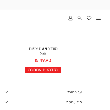
שלוח
ד
מי
סקים
ומך
כירה
אדר
סוודר וי עם צמות
(1
סגול
מחיר
49.90 ₪
אחרי
הזדמנות אחרונה
הנחה
על המוצר
מידע נוסף