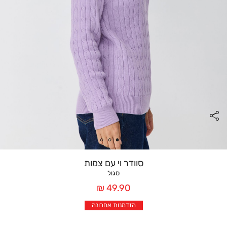
סוודר וי עם צמות
סגול
מחיר
49.90 ₪
אחרי
הזדמנות אחרונה
הנחה