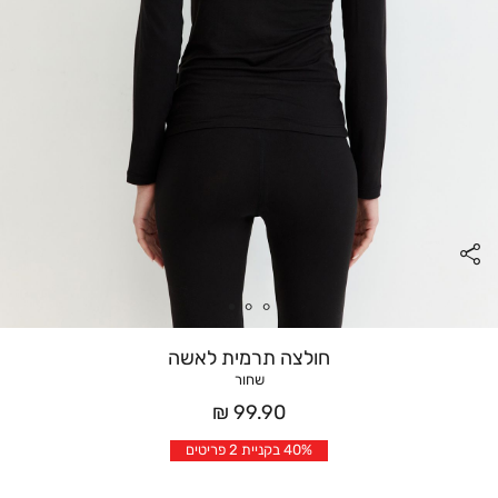
חולצה תרמית לאשה
שחור
מחיר
99.90 ₪
אחרי
40% בקניית 2 פריטים
הנחה