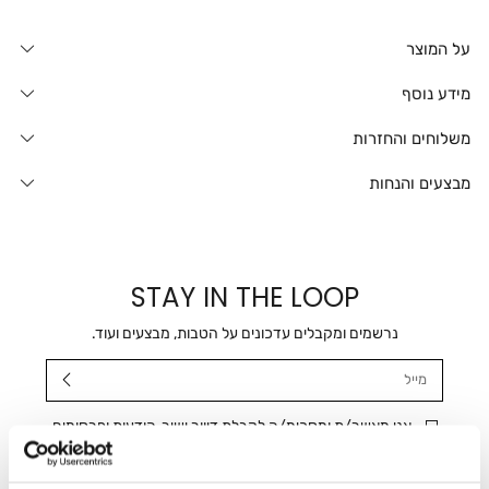
על המוצר
מידע נוסף
משלוחים והחזרות
מבצעים והנחות
STAY IN THE LOOP
נרשמים ומקבלים עדכונים על הטבות, מבצעים ועוד.
מייל
אני מאשר/ת ומסכימ/ה לקבלת דיוור ישיר, הודעות ופרסומים
שיווקיים בכלל פרטי הקשר המצויים בידי החברה ובכלל זה דוא"ל
SMS ועוד. המידע ייאסף בהתאם למדיניות הפרטיות של החברה.
"
צפייה במדיניות הפרטיות
".