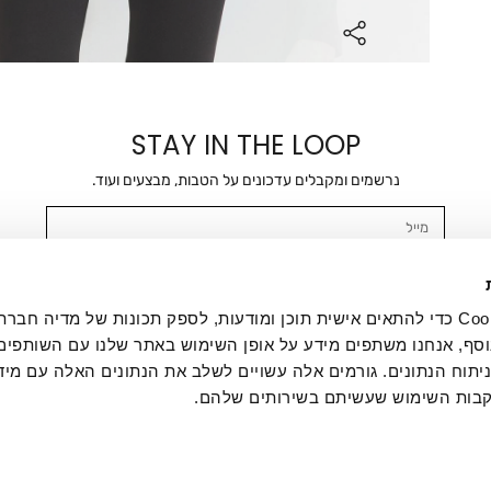
STAY IN THE LOOP
נרשמים ומקבלים עדכונים על הטבות, מבצעים ועוד.
מייל
אשר/ת ומסכימ/ה לקבלת דיוור ישיר, הודעות ופרסומים שיווקיים בכלל פרטי הקשר 
SMS ועוד. המידע ייאסף בהתאם למדיניות הפרטיות של החברה. "
במדיניות הפרטיות
".
אנחנו משתמשים בקובצי Cookie כדי להתאים אישית תוכן ומודעות, לספק תכונות של מדיה
סף, אנחנו משתפים מידע על אופן השימוש באתר שלנו עם השותפים
תוח הנתונים. גורמים אלה עשויים לשלב את הנתונים האלה עם מיד
בות השימוש שעשיתם בשירותים שלהם.
ת לקוחות
ההזמנות שלי
אודות
משלוחים
תקנון
מדיניות פרטי
דרושים
ביטול עסקה
מתנות לעסקים
תקנון גיפט קארד