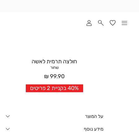
שלוח
ד
מי
סקים
ומך
כירה
אדר
חולצה תרמית לאשה
(1
שחור
מחיר
99.90 ₪
אחרי
40% בקניית 2 פריטים
הנחה
על המוצר
מידע נוסף