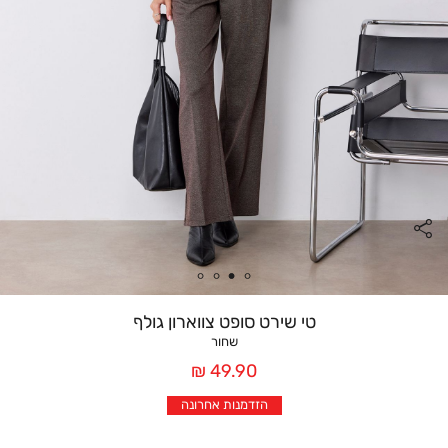
טי שירט סופט צווארון גולף
שחור
מחיר
49.90 ₪
אחרי
הזדמנות אחרונה
הנחה