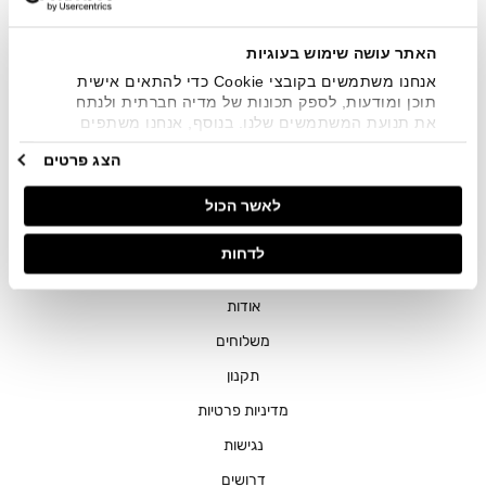
שיווקיים בכלל פרטי הקשר המצויים בידי החברה ובכלל זה דוא"ל
SMS ועוד. המידע ייאסף בהתאם למדיניות הפרטיות של החברה.
"
צפייה במדיניות הפרטיות
".
האתר עושה שימוש בעוגיות
אנחנו משתמשים בקובצי Cookie כדי להתאים אישית
תוכן ומודעות, לספק תכונות של מדיה חברתית ולנתח
את תנועת המשתמשים שלנו. בנוסף, אנחנו משתפים
מידע על אופן השימוש באתר שלנו עם השותפים שלנו
הצג פרטים
מתחומי המדיה החברתית, הפרסום וניתוח הנתונים.
גורמים אלה עשויים לשלב את הנתונים האלה עם מידע
חנויות
לאשר הכול
אחר שסיפקתם או שהם אספו בעקבות השימוש שעשיתם
בשירותים שלהם.
שירות לקוחות
לדחות
ההזמנות שלי
אודות
משלוחים
תקנון
מדיניות פרטיות
נגישות
דרושים