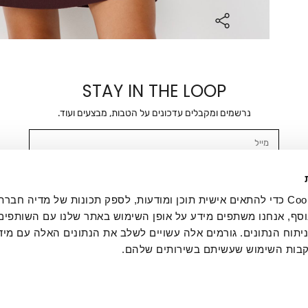
STAY IN THE LOOP
נרשמים ומקבלים עדכונים על הטבות, מבצעים ועוד.
מייל
אשר/ת ומסכימ/ה לקבלת דיוור ישיר, הודעות ופרסומים שיווקיים בכלל פרטי הקשר 
SMS ועוד. המידע ייאסף בהתאם למדיניות הפרטיות של החברה. "
במדיניות הפרטיות
".
אנחנו משתמשים בקובצי Cookie כדי להתאים אישית תוכן ומודעות, לספק תכונות של מדיה
סף, אנחנו משתפים מידע על אופן השימוש באתר שלנו עם השותפים
תוח הנתונים. גורמים אלה עשויים לשלב את הנתונים האלה עם מיד
בות השימוש שעשיתם בשירותים שלהם.
ת לקוחות
ההזמנות שלי
אודות
משלוחים
תקנון
מדיניות פרטי
דרושים
ביטול עסקה
מתנות לעסקים
תקנון גיפט קארד