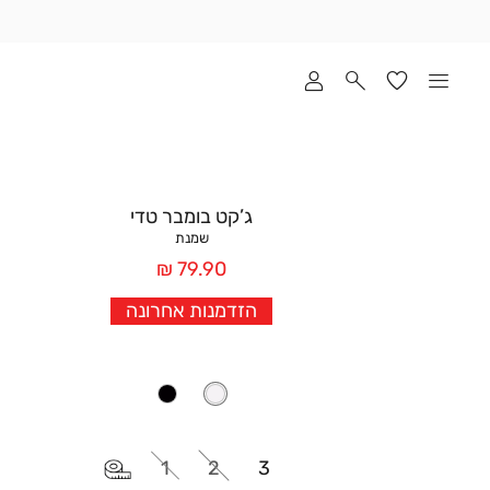
שלוח
ד
מי
סקים
ומך
כירה
אדר
ג’קט בומבר טדי
(1
שמנת
מחיר
79.90 ₪
אחרי
הזדמנות אחרונה
הנחה
1
2
3