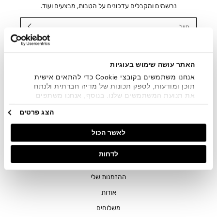
נרשמים ומקבלים עדכונים על הטבות, מבצעים ועוד.
מייל
אני מאשר/ת ומסכימ/ה לקבלת דיוור ישיר, הודעות ופרסומים
שיווקיים בכלל פרטי הקשר המצויים בידי החברה ובכלל זה דוא"ל
SMS ועוד. המידע ייאסף בהתאם למדיניות הפרטיות של החברה.
האתר עושה שימוש בעוגיות
"
צפייה במדיניות הפרטיות
".
אנחנו משתמשים בקובצי Cookie כדי להתאים אישית
תוכן ומודעות, לספק תכונות של מדיה חברתית ולנתח
את תנועת המשתמשים שלנו. בנוסף, אנחנו משתפים
מידע על אופן השימוש באתר שלנו עם השותפים שלנו
הצג פרטים
מתחומי המדיה החברתית, הפרסום וניתוח הנתונים.
גורמים אלה עשויים לשלב את הנתונים האלה עם מידע
לאשר הכול
אחר שסיפקתם או שהם אספו בעקבות השימוש שעשיתם
בשירותים שלהם.
חנויות
לדחות
שירות לקוחות
ההזמנות שלי
אודות
משלוחים