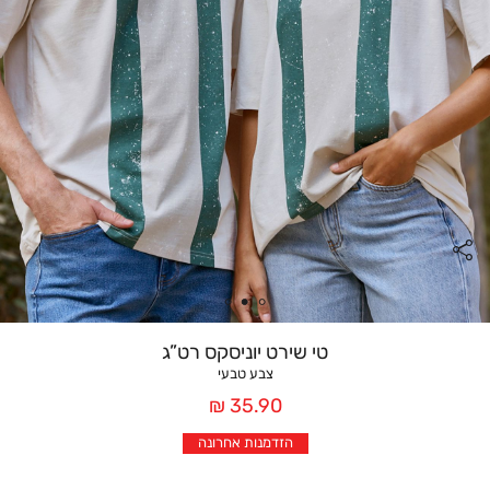
טי שירט יוניסקס רט”ג
צבע טבעי
מחיר
35.90 ₪
אחרי
הזדמנות אחרונה
הנחה