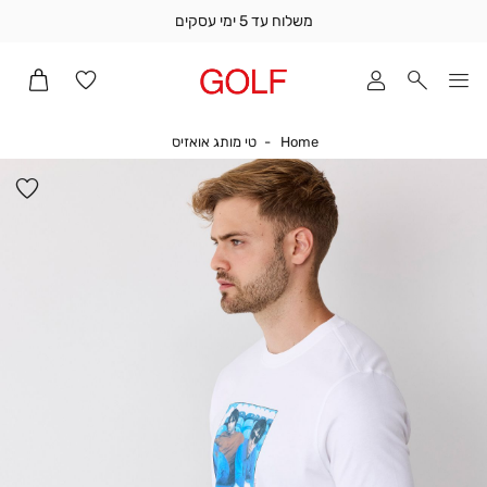
משלוח עד 5 ימי עסקים
שלוח
ד
מי
סקים
Home
טי מותג אואזיס
Home
טי מותג אואזיס
ומך
כירה
הו
אדר
למ
(1