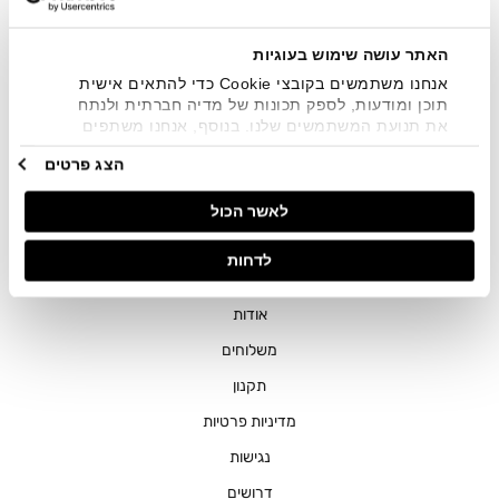
שיווקיים בכלל פרטי הקשר המצויים בידי החברה ובכלל זה דוא"ל
SMS ועוד. המידע ייאסף בהתאם למדיניות הפרטיות של החברה.
"
צפייה במדיניות הפרטיות
".
האתר עושה שימוש בעוגיות
אנחנו משתמשים בקובצי Cookie כדי להתאים אישית
תוכן ומודעות, לספק תכונות של מדיה חברתית ולנתח
את תנועת המשתמשים שלנו. בנוסף, אנחנו משתפים
מידע על אופן השימוש באתר שלנו עם השותפים שלנו
הצג פרטים
מתחומי המדיה החברתית, הפרסום וניתוח הנתונים.
גורמים אלה עשויים לשלב את הנתונים האלה עם מידע
חנויות
לאשר הכול
אחר שסיפקתם או שהם אספו בעקבות השימוש שעשיתם
בשירותים שלהם.
שירות לקוחות
לדחות
ההזמנות שלי
אודות
משלוחים
תקנון
מדיניות פרטיות
נגישות
דרושים