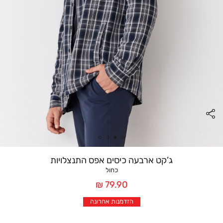
ג’קט ארבעה כיסים אפס התנצלויות
כחול
מחיר
79.90 ₪
אחרי
הזדמנות אחרונה
הנחה