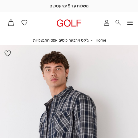
משלוח עד 5 ימי עסקים
שלוח
ד
מי
סקים
Home
ג’קט ארבעה כיסים א
Home
ג’קט ארבעה כיסים אפס התנצלויות
ומך
כירה
הו
אדר
למ
(1