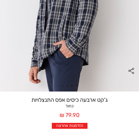
ג’קט ארבעה כיסים אפס התנצלויות
כחול
מחיר
79.90 ₪
אחרי
הזדמנות אחרונה
הנחה