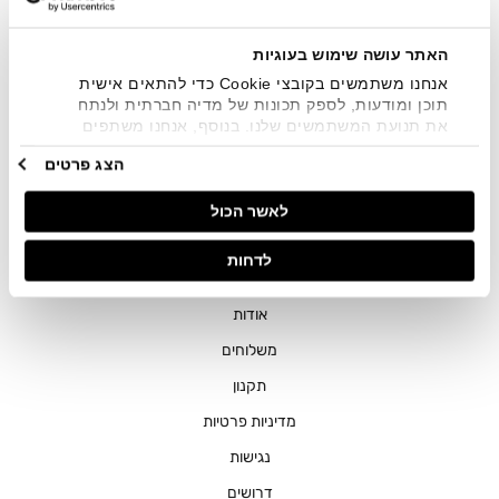
שיווקיים בכלל פרטי הקשר המצויים בידי החברה ובכלל זה דוא"ל
SMS ועוד. המידע ייאסף בהתאם למדיניות הפרטיות של החברה.
"
צפייה במדיניות הפרטיות
".
האתר עושה שימוש בעוגיות
אנחנו משתמשים בקובצי Cookie כדי להתאים אישית
תוכן ומודעות, לספק תכונות של מדיה חברתית ולנתח
את תנועת המשתמשים שלנו. בנוסף, אנחנו משתפים
מידע על אופן השימוש באתר שלנו עם השותפים שלנו
הצג פרטים
מתחומי המדיה החברתית, הפרסום וניתוח הנתונים.
גורמים אלה עשויים לשלב את הנתונים האלה עם מידע
חנויות
לאשר הכול
אחר שסיפקתם או שהם אספו בעקבות השימוש שעשיתם
בשירותים שלהם.
שירות לקוחות
לדחות
ההזמנות שלי
אודות
משלוחים
תקנון
מדיניות פרטיות
נגישות
דרושים