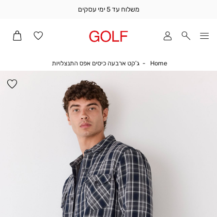
משלוח עד 5 ימי עסקים
שלוח
ד
מי
סקים
Home
ג’קט ארבעה כיסים א
Home
ג’קט ארבעה כיסים אפס התנצלויות
ומך
כירה
הו
אדר
למ
(1