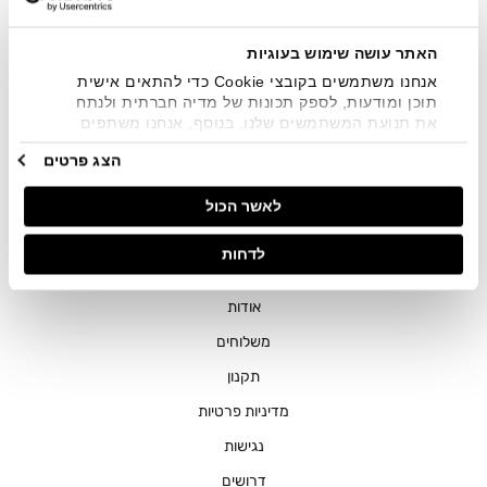
שיווקיים בכלל פרטי הקשר המצויים בידי החברה ובכלל זה דוא"ל
SMS ועוד. המידע ייאסף בהתאם למדיניות הפרטיות של החברה.
"
צפייה במדיניות הפרטיות
".
האתר עושה שימוש בעוגיות
אנחנו משתמשים בקובצי Cookie כדי להתאים אישית
תוכן ומודעות, לספק תכונות של מדיה חברתית ולנתח
את תנועת המשתמשים שלנו. בנוסף, אנחנו משתפים
מידע על אופן השימוש באתר שלנו עם השותפים שלנו
הצג פרטים
מתחומי המדיה החברתית, הפרסום וניתוח הנתונים.
גורמים אלה עשויים לשלב את הנתונים האלה עם מידע
חנויות
לאשר הכול
אחר שסיפקתם או שהם אספו בעקבות השימוש שעשיתם
בשירותים שלהם.
שירות לקוחות
לדחות
ההזמנות שלי
אודות
משלוחים
תקנון
מדיניות פרטיות
נגישות
דרושים