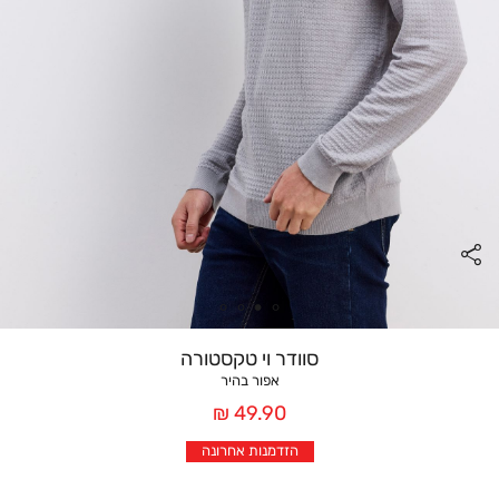
סוודר וי טקסטורה
אפור בהיר
מחיר
49.90 ₪
אחרי
הזדמנות אחרונה
הנחה