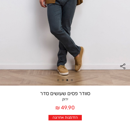
סוודר פסים שעושים סדר
ירוק
מחיר
49.90 ₪
אחרי
הזדמנות אחרונה
הנחה