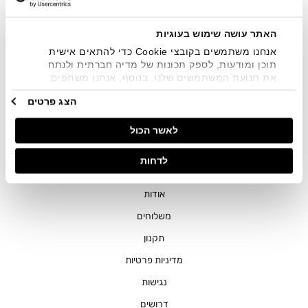
שיווקיים בכלל פרטי הקשר המצויים בידי החברה ובכלל זה דוא"ל
SMS ועוד. המידע ייאסף בהתאם למדיניות הפרטיות של החברה.
"
צפייה במדיניות הפרטיות
".
האתר עושה שימוש בעוגיות
אנחנו משתמשים בקובצי Cookie כדי להתאים אישית
תוכן ומודעות, לספק תכונות של מדיה חברתית ולנתח
את תנועת המשתמשים שלנו. בנוסף, אנחנו משתפים
מידע על אופן השימוש באתר שלנו עם השותפים שלנו
הצג פרטים
מתחומי המדיה החברתית, הפרסום וניתוח הנתונים.
גורמים אלה עשויים לשלב את הנתונים האלה עם מידע
חנויות
לאשר הכול
אחר שסיפקתם או שהם אספו בעקבות השימוש שעשיתם
בשירותים שלהם.
שירות לקוחות
לדחות
ההזמנות שלי
אודות
משלוחים
תקנון
מדיניות פרטיות
נגישות
דרושים