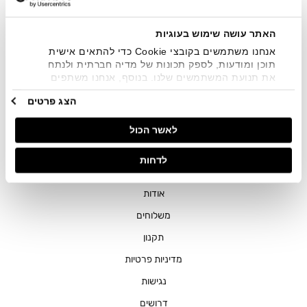
שיווקיים בכלל פרטי הקשר המצויים בידי החברה ובכלל זה דוא"ל
SMS ועוד. המידע ייאסף בהתאם למדיניות הפרטיות של החברה.
"
צפייה במדיניות הפרטיות
".
האתר עושה שימוש בעוגיות
אנחנו משתמשים בקובצי Cookie כדי להתאים אישית
תוכן ומודעות, לספק תכונות של מדיה חברתית ולנתח
את תנועת המשתמשים שלנו. בנוסף, אנחנו משתפים
מידע על אופן השימוש באתר שלנו עם השותפים שלנו
הצג פרטים
מתחומי המדיה החברתית, הפרסום וניתוח הנתונים.
גורמים אלה עשויים לשלב את הנתונים האלה עם מידע
חנויות
לאשר הכול
אחר שסיפקתם או שהם אספו בעקבות השימוש שעשיתם
בשירותים שלהם.
שירות לקוחות
לדחות
ההזמנות שלי
אודות
משלוחים
תקנון
מדיניות פרטיות
נגישות
דרושים