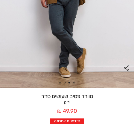
סוודר פסים שעושים סדר
ירוק
מחיר
49.90 ₪
אחרי
הזדמנות אחרונה
הנחה