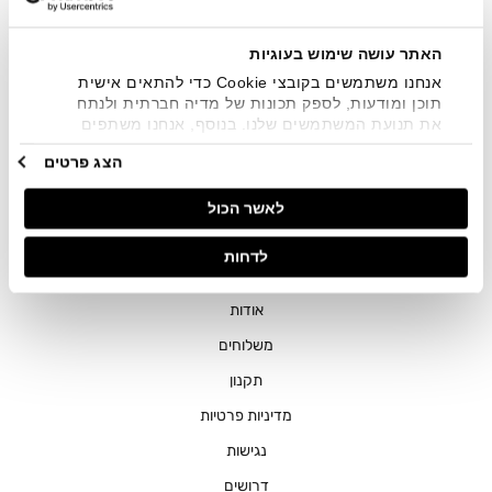
שיווקיים בכלל פרטי הקשר המצויים בידי החברה ובכלל זה דוא"ל
SMS ועוד. המידע ייאסף בהתאם למדיניות הפרטיות של החברה.
"
צפייה במדיניות הפרטיות
".
האתר עושה שימוש בעוגיות
אנחנו משתמשים בקובצי Cookie כדי להתאים אישית
תוכן ומודעות, לספק תכונות של מדיה חברתית ולנתח
את תנועת המשתמשים שלנו. בנוסף, אנחנו משתפים
מידע על אופן השימוש באתר שלנו עם השותפים שלנו
הצג פרטים
מתחומי המדיה החברתית, הפרסום וניתוח הנתונים.
גורמים אלה עשויים לשלב את הנתונים האלה עם מידע
חנויות
לאשר הכול
אחר שסיפקתם או שהם אספו בעקבות השימוש שעשיתם
בשירותים שלהם.
שירות לקוחות
לדחות
ההזמנות שלי
אודות
משלוחים
תקנון
מדיניות פרטיות
נגישות
דרושים