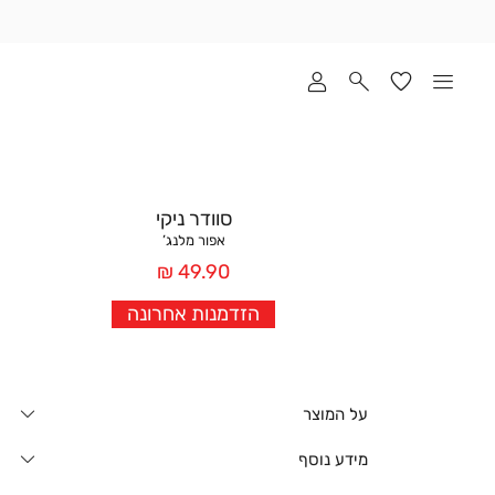
שלוח
ד
מי
סקים
ומך
כירה
אדר
סוודר ניקי
(1
אפור מלנג’
מחיר
49.90 ₪
אחרי
הזדמנות אחרונה
הנחה
על המוצר
מידע נוסף