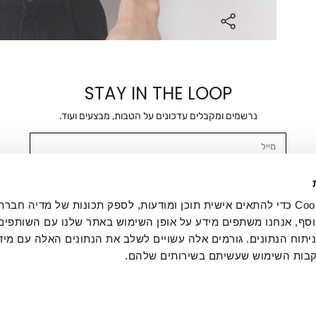
STAY IN THE LOOP
נרשמים ומקבלים עדכונים על הטבות, מבצעים ועוד.
מייל
אשר/ת ומסכימ/ה לקבלת דיוור ישיר, הודעות ופרסומים שיווקיים בכלל פרטי הקשר 
SMS ועוד. המידע ייאסף בהתאם למדיניות הפרטיות של החברה. "
במדיניות הפרטיות
".
אנחנו משתמשים בקובצי Cookie כדי להתאים אישית תוכן ומודעות, לספק תכונות של מדיה
סף, אנחנו משתפים מידע על אופן השימוש באתר שלנו עם השותפים
תוח הנתונים. גורמים אלה עשויים לשלב את הנתונים האלה עם מיד
בות השימוש שעשיתם בשירותים שלהם.
ת לקוחות
ההזמנות שלי
אודות
משלוחים
תקנון
מדיניות פרטי
דרושים
ביטול עסקה
מתנות לעסקים
תקנון גיפט קארד