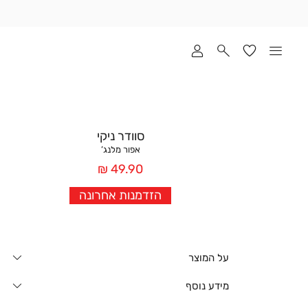
שלוח
ד
מי
סקים
ומך
כירה
אדר
סוודר ניקי
(1
אפור מלנג’
מחיר
49.90 ₪
אחרי
הזדמנות אחרונה
הנחה
על המוצר
מידע נוסף