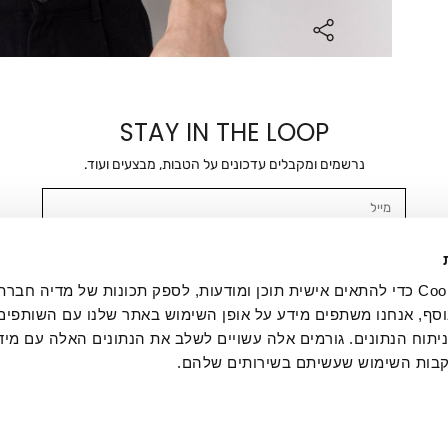
STAY IN THE LOOP
נרשמים ומקבלים עדכונים על הטבות, מבצעים ועוד.
מייל
אשר/ת ומסכימ/ה לקבלת דיוור ישיר, הודעות ופרסומים שיווקיים בכלל פרטי הקשר 
SMS ועוד. המידע ייאסף בהתאם למדיניות הפרטיות של החברה. "
במדיניות הפרטיות
".
אנחנו משתמשים בקובצי Cookie כדי להתאים אישית תוכן ומודעות, לספק תכונות של מדיה
סף, אנחנו משתפים מידע על אופן השימוש באתר שלנו עם השותפים
תוח הנתונים. גורמים אלה עשויים לשלב את הנתונים האלה עם מיד
בות השימוש שעשיתם בשירותים שלהם.
ת לקוחות
ההזמנות שלי
אודות
משלוחים
תקנון
מדיניות פרטי
דרושים
ביטול עסקה
מתנות לעסקים
תקנון גיפט קארד