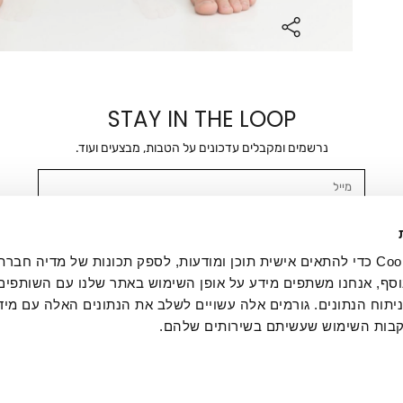
STAY IN THE LOOP
נרשמים ומקבלים עדכונים על הטבות, מבצעים ועוד.
מייל
אשר/ת ומסכימ/ה לקבלת דיוור ישיר, הודעות ופרסומים שיווקיים בכלל פרטי הקשר 
SMS ועוד. המידע ייאסף בהתאם למדיניות הפרטיות של החברה. "
במדיניות הפרטיות
".
אנחנו משתמשים בקובצי Cookie כדי להתאים אישית תוכן ומודעות, לספק תכונות של מדיה
סף, אנחנו משתפים מידע על אופן השימוש באתר שלנו עם השותפים
תוח הנתונים. גורמים אלה עשויים לשלב את הנתונים האלה עם מיד
בות השימוש שעשיתם בשירותים שלהם.
ת לקוחות
ההזמנות שלי
אודות
משלוחים
תקנון
מדיניות פרטי
דרושים
ביטול עסקה
מתנות לעסקים
תקנון גיפט קארד