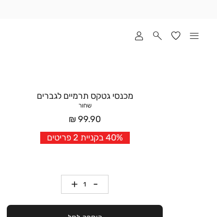
שלוח
ד
מי
סקים
ומך
כירה
אדר
מכנסי גטקס תרמיים לגברים
(1
שחור
מחיר
99.90 ₪
אחרי
40% בקניית 2 פריטים
הנחה
כמות