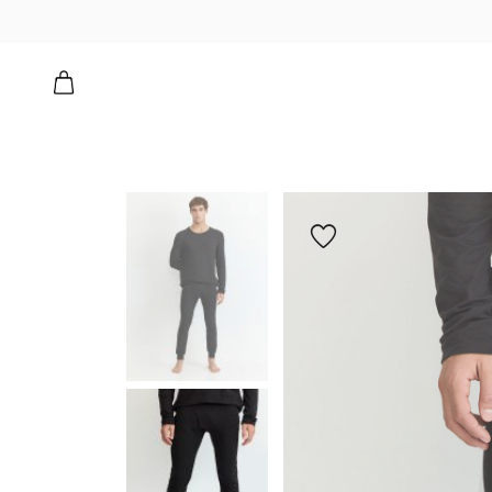
רים
הוספה
למועדפים