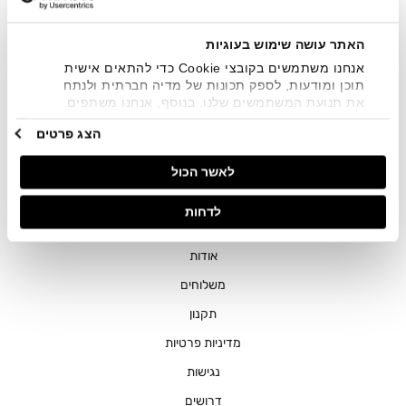
שיווקיים בכלל פרטי הקשר המצויים בידי החברה ובכלל זה דוא"ל
SMS ועוד. המידע ייאסף בהתאם למדיניות הפרטיות של החברה.
"
צפייה במדיניות הפרטיות
".
האתר עושה שימוש בעוגיות
אנחנו משתמשים בקובצי Cookie כדי להתאים אישית
תוכן ומודעות, לספק תכונות של מדיה חברתית ולנתח
את תנועת המשתמשים שלנו. בנוסף, אנחנו משתפים
מידע על אופן השימוש באתר שלנו עם השותפים שלנו
הצג פרטים
מתחומי המדיה החברתית, הפרסום וניתוח הנתונים.
גורמים אלה עשויים לשלב את הנתונים האלה עם מידע
חנויות
לאשר הכול
אחר שסיפקתם או שהם אספו בעקבות השימוש שעשיתם
בשירותים שלהם.
שירות לקוחות
לדחות
ההזמנות שלי
אודות
משלוחים
תקנון
מדיניות פרטיות
נגישות
דרושים