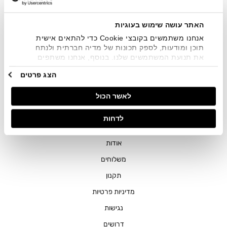
שיווקיים בכלל פרטי הקשר המצויים בידי החברה ובכלל זה דוא"ל
SMS ועוד. המידע ייאסף בהתאם למדיניות הפרטיות של החברה.
"
צפייה במדיניות הפרטיות
".
האתר עושה שימוש בעוגיות
אנחנו משתמשים בקובצי Cookie כדי להתאים אישית
תוכן ומודעות, לספק תכונות של מדיה חברתית ולנתח
את תנועת המשתמשים שלנו. בנוסף, אנחנו משתפים
מידע על אופן השימוש באתר שלנו עם השותפים שלנו
הצג פרטים
מתחומי המדיה החברתית, הפרסום וניתוח הנתונים.
גורמים אלה עשויים לשלב את הנתונים האלה עם מידע
חנויות
לאשר הכול
אחר שסיפקתם או שהם אספו בעקבות השימוש שעשיתם
בשירותים שלהם.
שירות לקוחות
לדחות
ההזמנות שלי
אודות
משלוחים
תקנון
מדיניות פרטיות
נגישות
דרושים