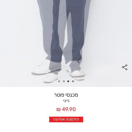
מכנסי פוטר
נייבי
מחיר
49.90 ₪
אחרי
הזדמנות אחרונה
הנחה