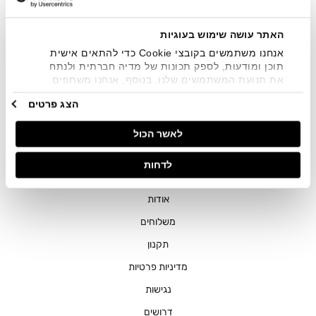
שיווקיים בכלל פרטי הקשר המצויים בידי החברה ובכלל זה דוא"ל
SMS ועוד. המידע ייאסף בהתאם למדיניות הפרטיות של החברה.
"
צפייה במדיניות הפרטיות
".
האתר עושה שימוש בעוגיות
אנחנו משתמשים בקובצי Cookie כדי להתאים אישית
תוכן ומודעות, לספק תכונות של מדיה חברתית ולנתח
את תנועת המשתמשים שלנו. בנוסף, אנחנו משתפים
מידע על אופן השימוש באתר שלנו עם השותפים שלנו
הצג פרטים
מתחומי המדיה החברתית, הפרסום וניתוח הנתונים.
גורמים אלה עשויים לשלב את הנתונים האלה עם מידע
חנויות
לאשר הכול
אחר שסיפקתם או שהם אספו בעקבות השימוש שעשיתם
בשירותים שלהם.
שירות לקוחות
לדחות
ההזמנות שלי
אודות
משלוחים
תקנון
מדיניות פרטיות
נגישות
דרושים