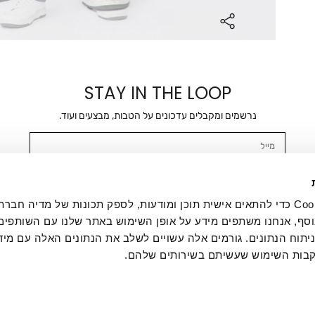
STAY IN THE LOOP
נרשמים ומקבלים עדכונים על הטבות, מבצעים ועוד.
מייל
אשר/ת ומסכימ/ה לקבלת דיוור ישיר, הודעות ופרסומים שיווקיים בכלל פרטי הקשר 
SMS ועוד. המידע ייאסף בהתאם למדיניות הפרטיות של החברה. "
במדיניות הפרטיות
".
אנחנו משתמשים בקובצי Cookie כדי להתאים אישית תוכן ומודעות, לספק תכונות של מדיה
סף, אנחנו משתפים מידע על אופן השימוש באתר שלנו עם השותפים
תוח הנתונים. גורמים אלה עשויים לשלב את הנתונים האלה עם מיד
בות השימוש שעשיתם בשירותים שלהם.
ת לקוחות
ההזמנות שלי
אודות
משלוחים
תקנון
מדיניות פרטי
דרושים
ביטול עסקה
מתנות לעסקים
תקנון גיפט קארד