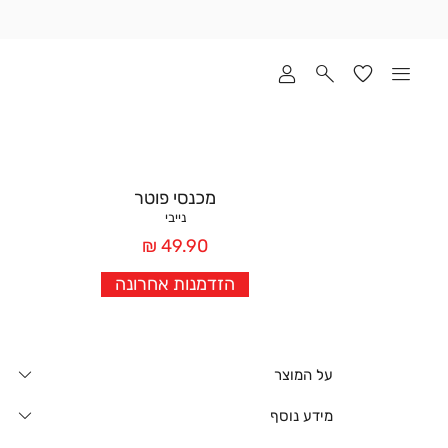
שלוח
ד
מי
סקים
ומך
כירה
אדר
מכנסי פוטר
(1
נייבי
מחיר
49.90 ₪
אחרי
הזדמנות אחרונה
הנחה
על המוצר
מידע נוסף