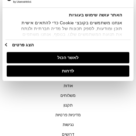
שיווקיים בכלל פרטי הקשר המצויים בידי החברה ובכלל זה דוא"ל
SMS ועוד. המידע ייאסף בהתאם למדיניות הפרטיות של החברה.
"
צפייה במדיניות הפרטיות
".
האתר עושה שימוש בעוגיות
אנחנו משתמשים בקובצי Cookie כדי להתאים אישית
תוכן ומודעות, לספק תכונות של מדיה חברתית ולנתח
את תנועת המשתמשים שלנו. בנוסף, אנחנו משתפים
מידע על אופן השימוש באתר שלנו עם השותפים שלנו
הצג פרטים
מתחומי המדיה החברתית, הפרסום וניתוח הנתונים.
גורמים אלה עשויים לשלב את הנתונים האלה עם מידע
חנויות
לאשר הכול
אחר שסיפקתם או שהם אספו בעקבות השימוש שעשיתם
בשירותים שלהם.
שירות לקוחות
לדחות
ההזמנות שלי
אודות
משלוחים
תקנון
מדיניות פרטיות
נגישות
דרושים