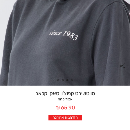
סווטשירט קפוצ’ון טאקי קלאב
אפור כהה
מחיר
65.90 ₪
אחרי
הזדמנות אחרונה
הנחה