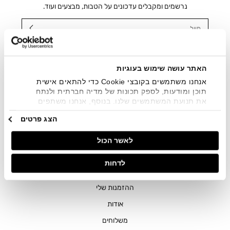
נרשמים ומקבלים עדכונים על הטבות, מבצעים ועוד.
מייל
אני מאשר/ת ומסכימ/ה לקבלת דיוור ישיר, הודעות ופרסומים
שיווקיים בכלל פרטי הקשר המצויים בידי החברה ובכלל זה דוא"ל
SMS ועוד. המידע ייאסף בהתאם למדיניות הפרטיות של החברה.
האתר עושה שימוש בעוגיות
"
צפייה במדיניות הפרטיות
".
אנחנו משתמשים בקובצי Cookie כדי להתאים אישית
תוכן ומודעות, לספק תכונות של מדיה חברתית ולנתח
את תנועת המשתמשים שלנו. בנוסף, אנחנו משתפים
מידע על אופן השימוש באתר שלנו עם השותפים שלנו
הצג פרטים
מתחומי המדיה החברתית, הפרסום וניתוח הנתונים.
גורמים אלה עשויים לשלב את הנתונים האלה עם מידע
לאשר הכול
אחר שסיפקתם או שהם אספו בעקבות השימוש שעשיתם
בשירותים שלהם.
חנויות
לדחות
שירות לקוחות
ההזמנות שלי
אודות
משלוחים