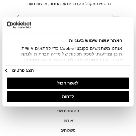
נרשמים ומקבלים עדכונים על הטבות, מבצעים ועוד.
מייל
אני מאשר/ת ומסכימ/ה לקבלת דיוור ישיר, הודעות ופרסומים
שיווקיים בכלל פרטי הקשר המצויים בידי החברה ובכלל זה דוא"ל
SMS ועוד. המידע ייאסף בהתאם למדיניות הפרטיות של החברה.
האתר עושה שימוש בעוגיות
"
צפייה במדיניות הפרטיות
".
אנחנו משתמשים בקובצי Cookie כדי להתאים אישית
תוכן ומודעות, לספק תכונות של מדיה חברתית ולנתח
את תנועת המשתמשים שלנו. בנוסף, אנחנו משתפים
מידע על אופן השימוש באתר שלנו עם השותפים שלנו
הצג פרטים
מתחומי המדיה החברתית, הפרסום וניתוח הנתונים.
גורמים אלה עשויים לשלב את הנתונים האלה עם מידע
לאשר הכול
אחר שסיפקתם או שהם אספו בעקבות השימוש שעשיתם
בשירותים שלהם.
חנויות
לדחות
שירות לקוחות
ההזמנות שלי
אודות
משלוחים