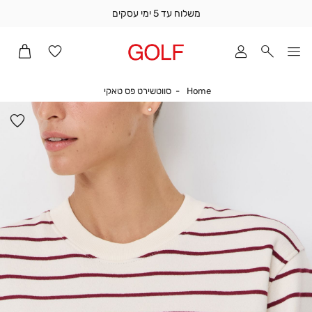
משלוח עד 5 ימי עסקים
שלוח
ד
מי
סקים
Home
סווטשירט פס טאקי
Home
סווטשירט פס טאקי
ומך
כירה
הו
אדר
למ
(1