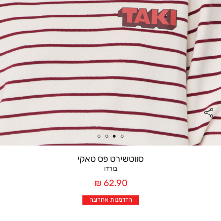
סווטשירט פס טאקי
בורדו
מחיר
62.90 ₪
אחרי
הזדמנות אחרונה
הנחה