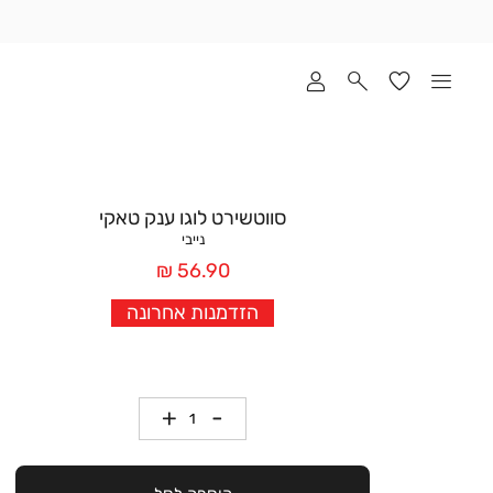
שלוח
ד
מי
סקים
ומך
כירה
אדר
סווטשירט לוגו ענק טאקי
(1
נייבי
מחיר
56.90 ₪
אחרי
הזדמנות אחרונה
הנחה
כמות