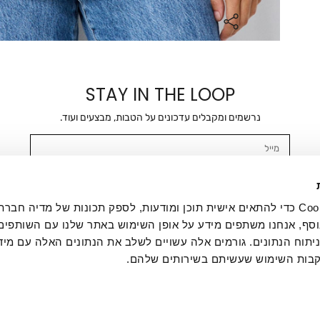
STAY IN THE LOOP
נרשמים ומקבלים עדכונים על הטבות, מבצעים ועוד.
מייל
אשר/ת ומסכימ/ה לקבלת דיוור ישיר, הודעות ופרסומים שיווקיים בכלל פרטי הקשר 
SMS ועוד. המידע ייאסף בהתאם למדיניות הפרטיות של החברה. "
במדיניות הפרטיות
".
אנחנו משתמשים בקובצי Cookie כדי להתאים אישית תוכן ומודעות, לספק תכונות של מדיה
סף, אנחנו משתפים מידע על אופן השימוש באתר שלנו עם השותפים
תוח הנתונים. גורמים אלה עשויים לשלב את הנתונים האלה עם מיד
בות השימוש שעשיתם בשירותים שלהם.
ת לקוחות
ההזמנות שלי
אודות
משלוחים
תקנון
מדיניות פרטי
דרושים
ביטול עסקה
מתנות לעסקים
תקנון גיפט קארד