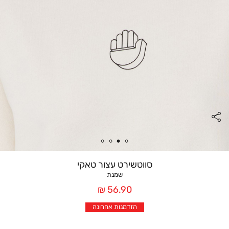
סווטשירט עצור טאקי
שמנת
מחיר
56.90 ₪
אחרי
הזדמנות אחרונה
הנחה