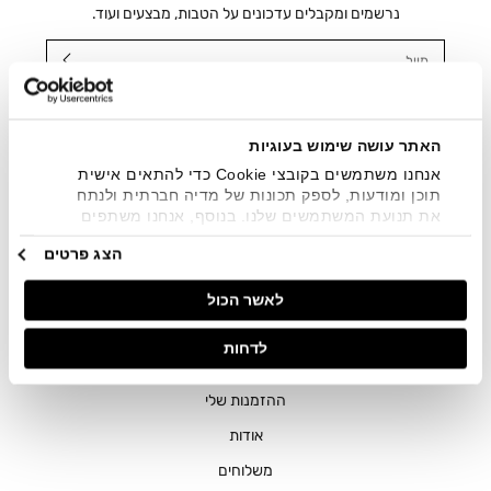
נרשמים ומקבלים עדכונים על הטבות, מבצעים ועוד.
מייל
אני מאשר/ת ומסכימ/ה לקבלת דיוור ישיר, הודעות ופרסומים
שיווקיים בכלל פרטי הקשר המצויים בידי החברה ובכלל זה דוא"ל
SMS ועוד. המידע ייאסף בהתאם למדיניות הפרטיות של החברה.
האתר עושה שימוש בעוגיות
"
צפייה במדיניות הפרטיות
".
אנחנו משתמשים בקובצי Cookie כדי להתאים אישית
תוכן ומודעות, לספק תכונות של מדיה חברתית ולנתח
את תנועת המשתמשים שלנו. בנוסף, אנחנו משתפים
מידע על אופן השימוש באתר שלנו עם השותפים שלנו
הצג פרטים
מתחומי המדיה החברתית, הפרסום וניתוח הנתונים.
גורמים אלה עשויים לשלב את הנתונים האלה עם מידע
לאשר הכול
אחר שסיפקתם או שהם אספו בעקבות השימוש שעשיתם
בשירותים שלהם.
חנויות
לדחות
שירות לקוחות
ההזמנות שלי
אודות
משלוחים