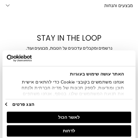
מבצעים והנחות
STAY IN THE LOOP
נרשמים ומקבלים עדכונים על הטבות, מבצעים ועוד.
מייל
האתר עושה שימוש בעוגיות
אני מאשר/ת ומסכימ/ה לקבלת דיוור ישיר, הודעות ופרסומים
שיווקיים בכלל פרטי הקשר המצויים בידי החברה ובכלל זה דוא"ל
אנחנו משתמשים בקובצי Cookie כדי להתאים אישית
SMS ועוד. המידע ייאסף בהתאם למדיניות הפרטיות של החברה.
תוכן ומודעות, לספק תכונות של מדיה חברתית ולנתח
"
צפייה במדיניות הפרטיות
".
את תנועת המשתמשים שלנו. בנוסף, אנחנו משתפים
מידע על אופן השימוש באתר שלנו עם השותפים שלנו
הצג פרטים
מתחומי המדיה החברתית, הפרסום וניתוח הנתונים.
גורמים אלה עשויים לשלב את הנתונים האלה עם מידע
לאשר הכול
אחר שסיפקתם או שהם אספו בעקבות השימוש שעשיתם
בשירותים שלהם.
לדחות
חנויות