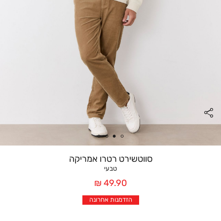
סווטשירט רטרו אמריקה
טבעי
מחיר
49.90 ₪
אחרי
הזדמנות אחרונה
הנחה