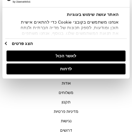
שיווקיים בכלל פרטי הקשר המצויים בידי החברה ובכלל זה דוא"ל
SMS ועוד. המידע ייאסף בהתאם למדיניות הפרטיות של החברה.
"
צפייה במדיניות הפרטיות
".
האתר עושה שימוש בעוגיות
אנחנו משתמשים בקובצי Cookie כדי להתאים אישית
תוכן ומודעות, לספק תכונות של מדיה חברתית ולנתח
את תנועת המשתמשים שלנו. בנוסף, אנחנו משתפים
מידע על אופן השימוש באתר שלנו עם השותפים שלנו
הצג פרטים
מתחומי המדיה החברתית, הפרסום וניתוח הנתונים.
גורמים אלה עשויים לשלב את הנתונים האלה עם מידע
חנויות
לאשר הכול
אחר שסיפקתם או שהם אספו בעקבות השימוש שעשיתם
בשירותים שלהם.
שירות לקוחות
לדחות
ההזמנות שלי
אודות
משלוחים
תקנון
מדיניות פרטיות
נגישות
דרושים