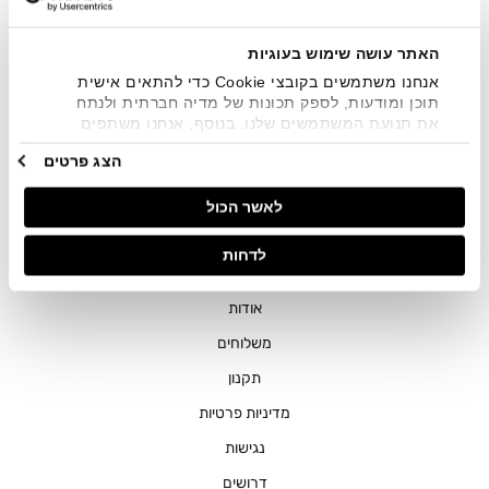
שיווקיים בכלל פרטי הקשר המצויים בידי החברה ובכלל זה דוא"ל
SMS ועוד. המידע ייאסף בהתאם למדיניות הפרטיות של החברה.
"
צפייה במדיניות הפרטיות
".
האתר עושה שימוש בעוגיות
אנחנו משתמשים בקובצי Cookie כדי להתאים אישית
תוכן ומודעות, לספק תכונות של מדיה חברתית ולנתח
את תנועת המשתמשים שלנו. בנוסף, אנחנו משתפים
מידע על אופן השימוש באתר שלנו עם השותפים שלנו
הצג פרטים
מתחומי המדיה החברתית, הפרסום וניתוח הנתונים.
גורמים אלה עשויים לשלב את הנתונים האלה עם מידע
חנויות
לאשר הכול
אחר שסיפקתם או שהם אספו בעקבות השימוש שעשיתם
בשירותים שלהם.
שירות לקוחות
לדחות
ההזמנות שלי
אודות
משלוחים
תקנון
מדיניות פרטיות
נגישות
דרושים