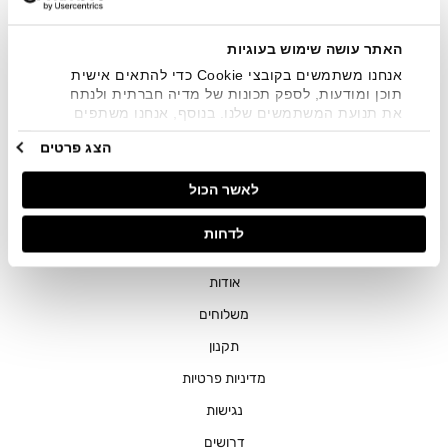
שיווקיים בכלל פרטי הקשר המצויים בידי החברה ובכלל זה דוא"ל
SMS ועוד. המידע ייאסף בהתאם למדיניות הפרטיות של החברה.
"
צפייה במדיניות הפרטיות
".
האתר עושה שימוש בעוגיות
אנחנו משתמשים בקובצי Cookie כדי להתאים אישית
תוכן ומודעות, לספק תכונות של מדיה חברתית ולנתח
את תנועת המשתמשים שלנו. בנוסף, אנחנו משתפים
מידע על אופן השימוש באתר שלנו עם השותפים שלנו
הצג פרטים
מתחומי המדיה החברתית, הפרסום וניתוח הנתונים.
גורמים אלה עשויים לשלב את הנתונים האלה עם מידע
חנויות
לאשר הכול
אחר שסיפקתם או שהם אספו בעקבות השימוש שעשיתם
בשירותים שלהם.
שירות לקוחות
לדחות
ההזמנות שלי
אודות
משלוחים
תקנון
מדיניות פרטיות
נגישות
דרושים