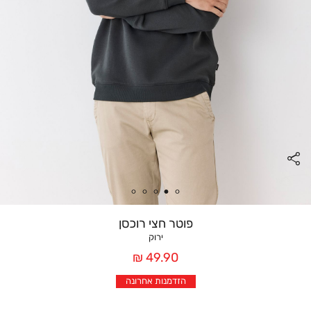
פוטר חצי רוכסן
ירוק
מחיר
49.90 ₪
אחרי
הזדמנות אחרונה
הנחה