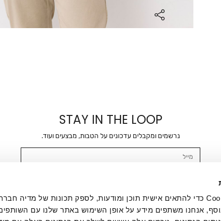
STAY IN THE LOOP
נרשמים ומקבלים עדכונים על הטבות, מבצעים ועוד.
מייל
אשר/ת ומסכימ/ה לקבלת דיוור ישיר, הודעות ופרסומים שיווקיים בכלל פרטי הקשר 
SMS ועוד. המידע ייאסף בהתאם למדיניות הפרטיות של החברה. "
במדיניות הפרטיות
".
אנחנו משתמשים בקובצי Cookie כדי להתאים אישית תוכן ומודעות, לספק תכונות של מדיה
סף, אנחנו משתפים מידע על אופן השימוש באתר שלנו עם השותפים