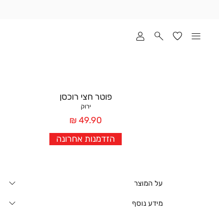
שלוח
ד
מי
סקים
ומך
כירה
אדר
פוטר חצי רוכסן
(1
ירוק
מחיר
49.90 ₪
אחרי
הזדמנות אחרונה
הנחה
על המוצר
מידע נוסף