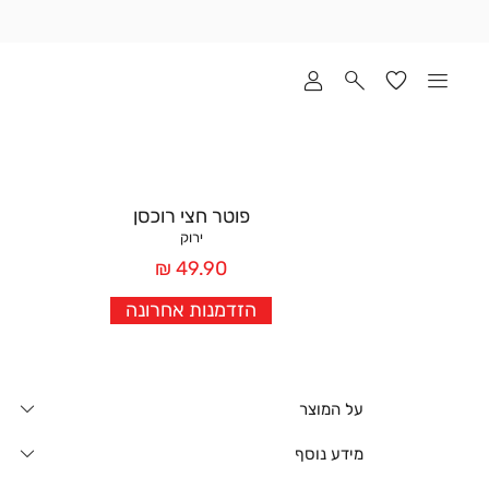
שלוח
ד
מי
סקים
ומך
כירה
אדר
פוטר חצי רוכסן
(1
ירוק
מחיר
49.90 ₪
אחרי
הזדמנות אחרונה
הנחה
על המוצר
מידע נוסף