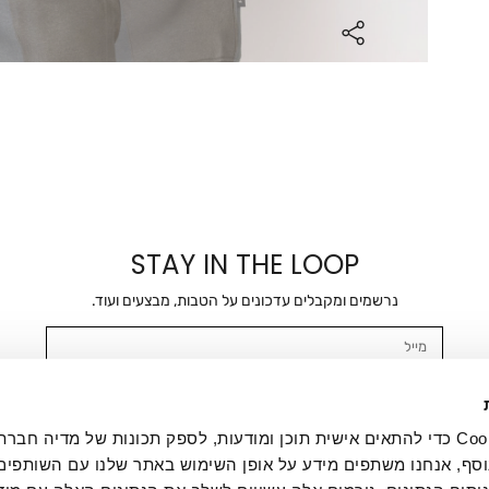
STAY IN THE LOOP
נרשמים ומקבלים עדכונים על הטבות, מבצעים ועוד.
מייל
אשר/ת ומסכימ/ה לקבלת דיוור ישיר, הודעות ופרסומים שיווקיים בכלל פרטי הקשר 
SMS ועוד. המידע ייאסף בהתאם למדיניות הפרטיות של החברה. "
במדיניות הפרטיות
".
אנחנו משתמשים בקובצי Cookie כדי להתאים אישית תוכן ומודעות, לספק תכונות של מדיה
סף, אנחנו משתפים מידע על אופן השימוש באתר שלנו עם השותפים