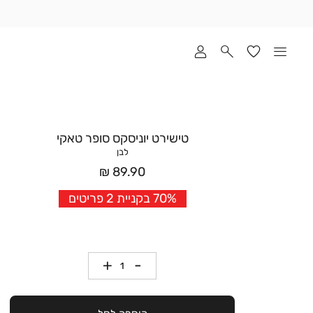
שלוח
ד
מי
סקים
ומך
כירה
אדר
טישירט יוניסקס סופר טאקי
(1
לבן
מחיר
89.90 ₪
אחרי
70% בקניית 2 פריטים
הנחה
כמות