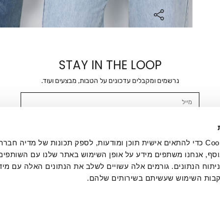
STAY IN THE LOOP
נרשמים ומקבלים עדכונים על הטבות, מבצעים ועוד.
מייל
אשר/ת ומסכימ/ה לקבלת דיוור ישיר, הודעות ופרסומים שיווקיים בכלל פרטי הקשר 
SMS ועוד. המידע ייאסף בהתאם למדיניות הפרטיות של החברה. "
במדיניות הפרטיות
".
אנחנו משתמשים בקובצי Cookie כדי להתאים אישית תוכן ומודעות, לספק תכונות של מדיה
סף, אנחנו משתפים מידע על אופן השימוש באתר שלנו עם השותפים
תוח הנתונים. גורמים אלה עשויים לשלב את הנתונים האלה עם מיד
בות השימוש שעשיתם בשירותים שלהם.
ת לקוחות
ההזמנות שלי
אודות
משלוחים
תקנון
מדיניות פרטי
דרושים
ביטול עסקה
מתנות לעסקים
תקנון גיפט קארד