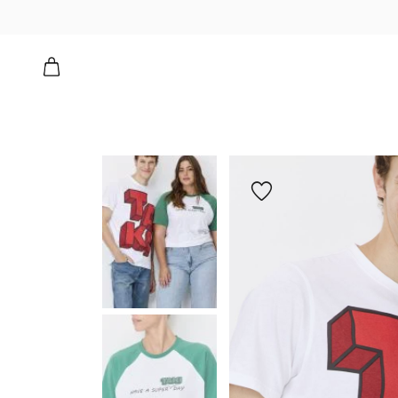
י
הוספה
למועדפים