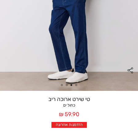
טי שירט ארוכה ריב
כחול ים
מחיר
59.90 ₪
אחרי
הזדמנות אחרונה
הנחה