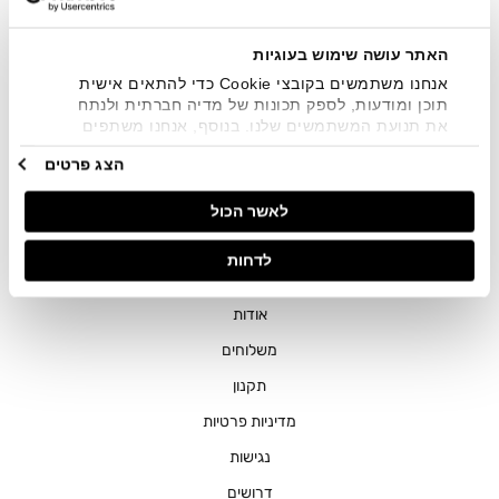
שיווקיים בכלל פרטי הקשר המצויים בידי החברה ובכלל זה דוא"ל
SMS ועוד. המידע ייאסף בהתאם למדיניות הפרטיות של החברה.
"
צפייה במדיניות הפרטיות
".
האתר עושה שימוש בעוגיות
אנחנו משתמשים בקובצי Cookie כדי להתאים אישית
תוכן ומודעות, לספק תכונות של מדיה חברתית ולנתח
את תנועת המשתמשים שלנו. בנוסף, אנחנו משתפים
מידע על אופן השימוש באתר שלנו עם השותפים שלנו
הצג פרטים
מתחומי המדיה החברתית, הפרסום וניתוח הנתונים.
גורמים אלה עשויים לשלב את הנתונים האלה עם מידע
חנויות
לאשר הכול
אחר שסיפקתם או שהם אספו בעקבות השימוש שעשיתם
בשירותים שלהם.
שירות לקוחות
לדחות
ההזמנות שלי
אודות
משלוחים
תקנון
מדיניות פרטיות
נגישות
דרושים